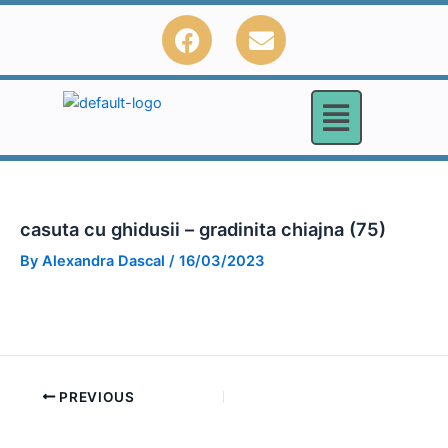
Skip
F
E
to
a
n
content
c
v
e
e
b
l
o
o
o
p
k
e
casuta cu ghidusii – gradinita chiajna (75)
By
Alexandra Dascal
/
16/03/2023
PREVIOUS