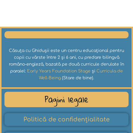
Căsuța cu Ghidușii este un centru educațional pentru
copii cu vârste între 2 și 6 ani, cu predare bilingvă
româno-engleză, bazată pe două curricule derulate în
paralel:
Early Years Foundation Stage
și
Curricula de
Well-Being
(Stare de bine).
Pagini legale
Politică de confidențialitate