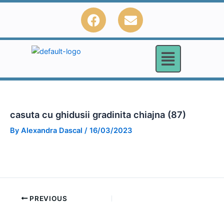
Skip
F
E
to
a
n
content
c
v
e
e
b
l
o
o
o
p
k
e
casuta cu ghidusii gradinita chiajna (87)
By
Alexandra Dascal
/
16/03/2023
PREVIOUS