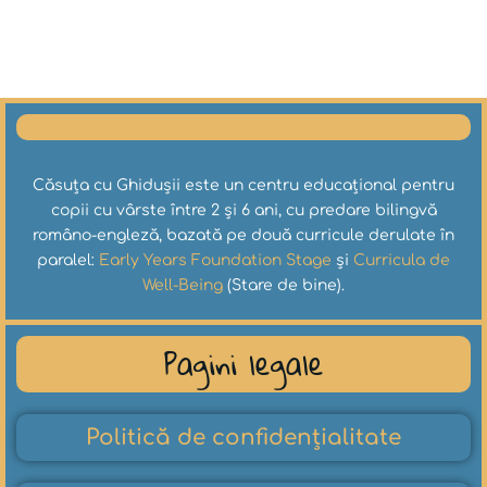
Căsuța cu Ghidușii este un centru educațional pentru
copii cu vârste între 2 și 6 ani, cu predare bilingvă
româno-engleză, bazată pe două curricule derulate în
paralel:
Early Years Foundation Stage
și
Curricula de
Well-Being
(Stare de bine).
Pagini legale
Politică de confidențialitate