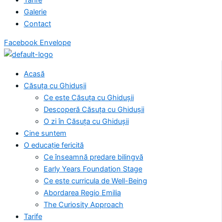
Galerie
Contact
Facebook
Envelope
Acasă
Căsuța cu Ghidușii
Ce este Căsuța cu Ghidușii
Descoperă Căsuța cu Ghidușii
O zi în Căsuța cu Ghidușii
Cine suntem
O educație fericită
Ce înseamnă predare bilingvă
Early Years Foundation Stage
Ce este curricula de Well-Being
Abordarea Regio Emilia
The Curiosity Approach
Tarife