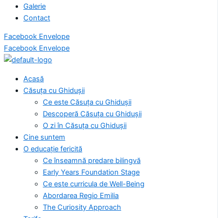
Galerie
Contact
Facebook
Envelope
Facebook
Envelope
Acasă
Căsuța cu Ghidușii
Ce este Căsuța cu Ghidușii
Descoperă Căsuța cu Ghidușii
O zi în Căsuța cu Ghidușii
Cine suntem
O educație fericită
Ce înseamnă predare bilingvă
Early Years Foundation Stage
Ce este curricula de Well-Being
Abordarea Regio Emilia
The Curiosity Approach