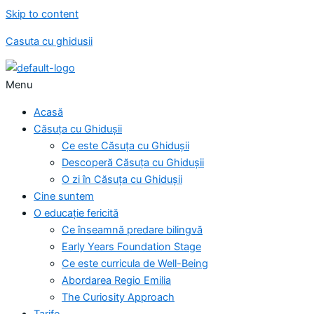
Skip to content
Casuta cu ghidusii
Menu
Acasă
Căsuța cu Ghidușii
Ce este Căsuța cu Ghidușii
Descoperă Căsuța cu Ghidușii
O zi în Căsuța cu Ghidușii
Cine suntem
O educație fericită
Ce înseamnă predare bilingvă
Early Years Foundation Stage
Ce este curricula de Well-Being
Abordarea Regio Emilia
The Curiosity Approach
Tarife